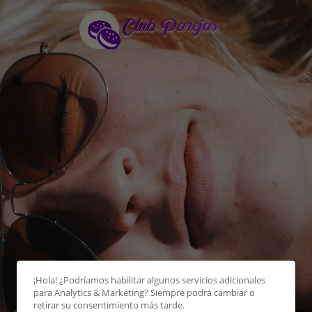
¡Hola! ¿Podríamos habilitar algunos servicios adicionales
para
Analytics & Marketing
? Siempre podrá cambiar o
retirar su consentimiento más tarde.