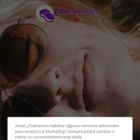
¡Hola! ¿Podríamos habilitar algunos servicios adicionales
para
Analytics & Marketing
? Siempre podrá cambiar o
retirar su consentimiento más tarde.