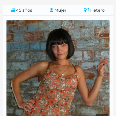
45
años
Mujer
Hetero