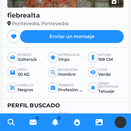
1
fiebrealta
Pontevedra, Pontevedra
Enviar un mensaje
ESTADO
ASTROLOGÍA
ALTURA
Soltero/a
Virgo
168 CM
PESO
BÚSQUEDA
OJOS
50 KG
Hombre
Verde
SEÑAS
CABELLO
TRABAJO
DISTINTIVAS
Negros
Profesión liberal
Tatuaje
PERFIL BUSCADO
EDAD
BÚSQUEDA
DESEADA
Hombre
-
U