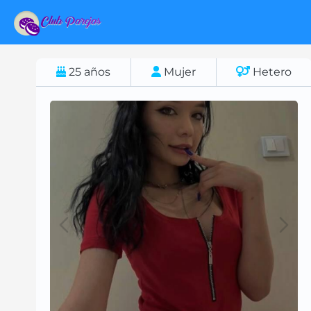
25
años
Mujer
Hetero