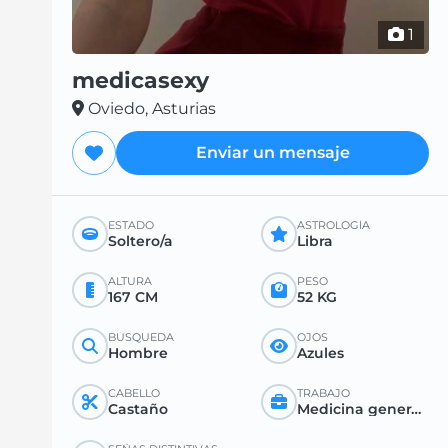
1
medicasexy
Oviedo, Asturias
Enviar un mensaje
ESTADO
ASTROLOGÍA
Soltero/a
Libra
ALTURA
PESO
167 CM
52 KG
BÚSQUEDA
OJOS
Hombre
Azules
CABELLO
TRABAJO
Castaño
Medicina general o especializada