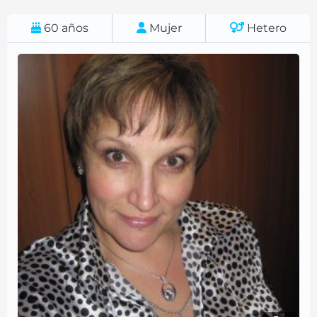
60
años
Mujer
Hetero