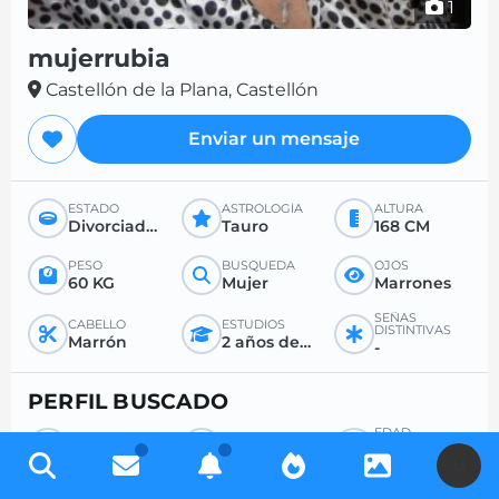
1
mujerrubia
Castellón de la Plana, Castellón
Enviar un mensaje
ESTADO
ASTROLOGÍA
ALTURA
Divorciado/a
Tauro
168 CM
PESO
BÚSQUEDA
OJOS
60 KG
Mujer
Marrones
SEÑAS
CABELLO
ESTUDIOS
DISTINTIVAS
Marrón
2 años después del bachillerato
-
PERFIL BUSCADO
EDAD
BÚSQUEDA
PARA
DESEADA
Hombre
Todo
-
U