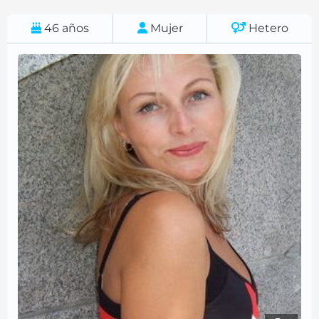
46
años
Mujer
Hetero