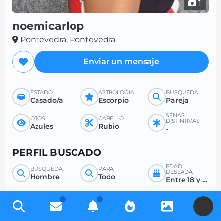
1
noemicarlop
Pontevedra, Pontevedra
Enviar un mensaje
ESTADO
ASTROLOGÍA
BÚSQUEDA
Casado/a
Escorpio
Pareja
SEÑAS
OJOS
CABELLO
DISTINTIVAS
Azules
Rubio
-
PERFIL BUSCADO
EDAD
BÚSQUEDA
PARA
DESEADA
Hombre
Todo
Entre 18 y 99
RELACIÓN
SEXUAL
U
2 a 3 veces al mes