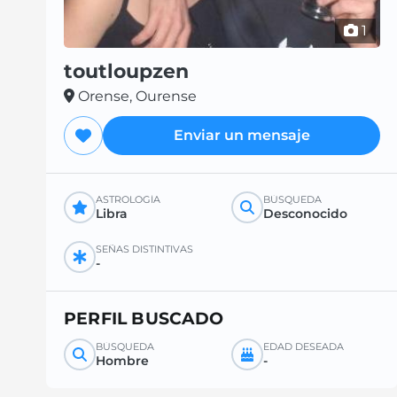
1
toutloupzen
Orense, Ourense
Enviar un mensaje
ASTROLOGÍA
BÚSQUEDA
Libra
Desconocido
SEÑAS DISTINTIVAS
-
PERFIL BUSCADO
BÚSQUEDA
EDAD DESEADA
Hombre
-