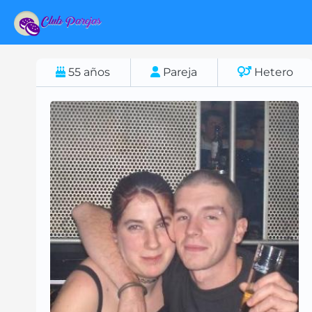
55
años
Pareja
Hetero